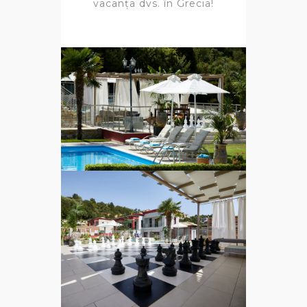
vacanța dvs. în Grecia!