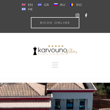
EN
GR
RU
RO
HE
BOOK ONLINE