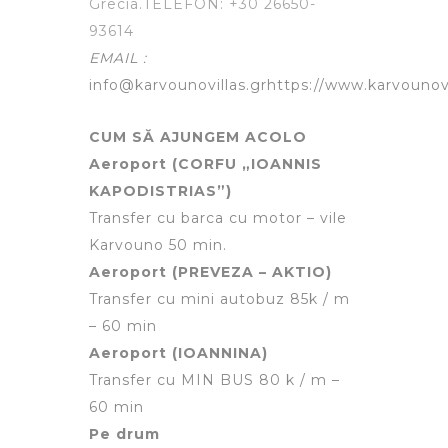
Grecia.
TELEFON: +30 26650-
93614
EMAIL :
info@karvounovillas.gr
https://www.karvounovi
CUM SĂ AJUNGEM ACOLO
Aeroport (CORFU „IOANNIS
KAPODISTRIAS”)
Transfer cu barca cu motor – vile
Karvouno 50 min.
Aeroport (PREVEZA – AKTIO)
Transfer cu mini autobuz 85k / m
– 60 min
Aeroport (IOANNINA)
Transfer cu MIN BUS 80 k / m –
60 min
Pe drum