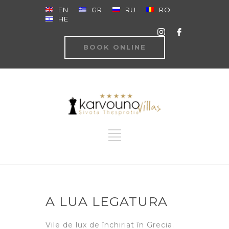
EN
GR
RU
RO
HE
BOOK ONLINE
A LUA LEGATURA
Vile de lux de închiriat în Grecia.