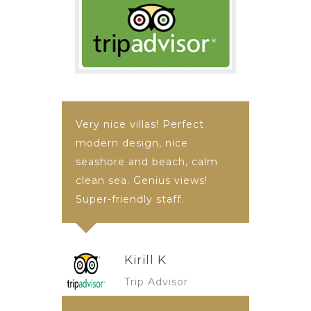
Very nice villas! Perfect
modern design, nice
seashore and beach, calm
clean sea. Genius views!
Super-friendly staff.
Kirill K
Trip Advisor