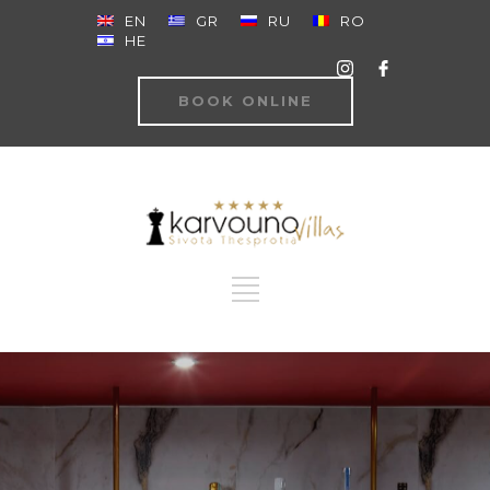
EN
GR
RU
RO
HE
BOOK ONLINE