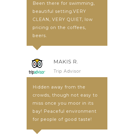
Been there for swimming,
beautiful setting.VERY
CLEAN, VERY QUIET, low
pricing on the coffees,
beers.
MAKIS R.
Trip Advisor
Hidden away from the
crowds, though not easy to
miss once you moor in its
bay! Peaceful environment
for people of good taste!