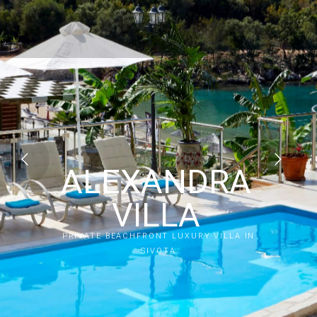
ALEXANDRA
VILLA
PRIVATE BEACHFRONT LUXURY VILLA IN
SIVOTA