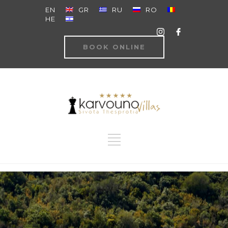
EN
GR
RU
RO
HE
BOOK ONLINE