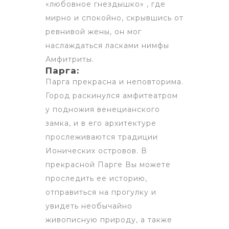
«любовное гнездышко» , где
мирно и спокойно, скрывшись от
ревнивой жены, он мог
наслаждаться ласками нимфы
Амфитриты.
Парга:
Парга прекрасна и неповторима.
Город раскинулся амфитеатром
у подножия венецианского
замка, и в его архитектуре
прослеживаются традиции
Ионических островов. В
прекрасной Парге Вы можете
проследить ее историю,
отправиться на прогулку и
увидеть необычайно
живописную природу, а также