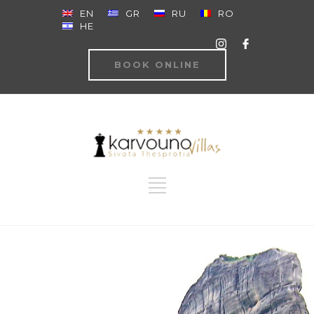
EN
GR
RU
RO
HE
BOOK ONLINE