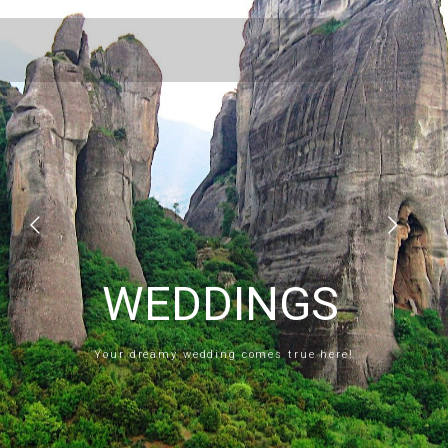
WEDDINGS
Your dreamy wedding comes true here!