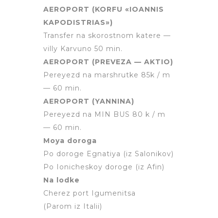
AEROPORT (KORFU «IOANNIS
KAPODISTRIAS»)
Transfer na skorostnom katere —
villy Karvuno 50 min.
AEROPORT (PREVEZA — AKTIO)
Pereyezd na marshrutke 85k / m
— 60 min.
AEROPORT (YANNINA)
Pereyezd na MIN BUS 80 k / m
— 60 min.
Moya doroga
Po doroge Egnatiya (iz Salonikov)
Po Ionicheskoy doroge (iz Afin)
Na lodke
Cherez port Igumenitsa
(Parom iz Italii)