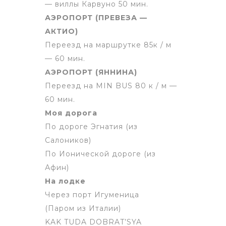
— виллы Карвуно 50 мин.
АЭРОПОРТ (ПРЕВЕЗА —
АКТИО)
Переезд на маршрутке 85к / м
— 60 мин.
АЭРОПОРТ (ЯННИНА)
Переезд на MIN BUS 80 к / м —
60 мин.
Моя дорога
По дороге Эгнатия (из
Салоников)
По Ионической дороге (из
Афин)
На лодке
Через порт Игуменица
(Паром из Италии)
KAK TUDA DOBRAT’SYA