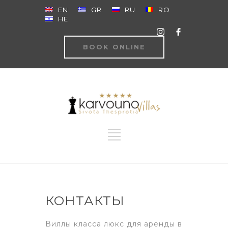
EN
GR
RU
RO
HE
BOOK ONLINE
КОНТАКТЫ
Виллы класса люкс для аренды в